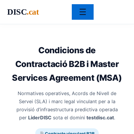
☰
DISC
.cat
Vés
al
contingut
Condicions de
Contractació B2B i Master
Services Agreement (MSA)
Normatives operatives, Acords de Nivell de
Servei (SLA) i marc legal vinculant per a la
provisió d’infraestructura predictiva operada
per
LiderDISC
sota el domini
testdisc.cat
.
Contracte vinculant B2B