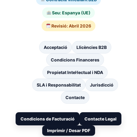
Seu: Espanya (UE)
Revisió: Abril 2026
Acceptació
Llicències B2B
Condicions Financeres
Propietat Intel·lectual i NDA
SLA i Responsabilitat
Jurisdicció
Contacte
Condicions de Facturació
Contacte Legal
Imprimir / Desar PDF